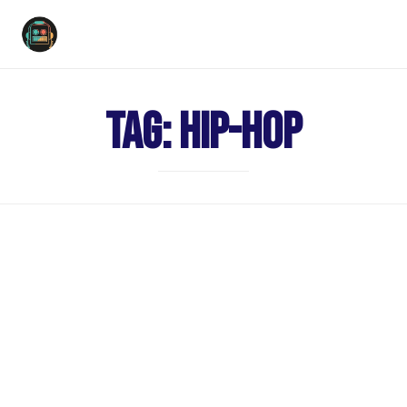
Ski
to
Tag:
Hip-Hop
con